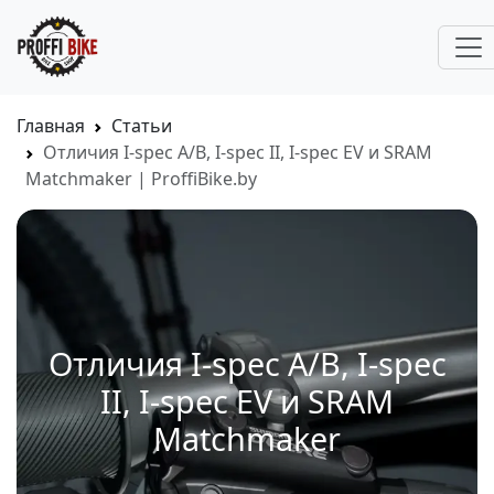
Главная
Статьи
Отличия I-spec A/B, I-spec II, I-spec EV и SRAM
Matchmaker | ProffiBike.by
Отличия I-spec A/B, I-spec
II, I-spec EV и SRAM
Matchmaker