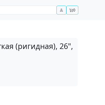
0
кая (ригидная), 26",