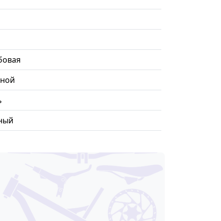
бовая
ной
ь
ный