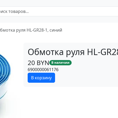
бмотка руля HL-GR28-1, синий
Обмотка руля HL-GR2
20 BYN
В наличии
6900000061176
В корзину