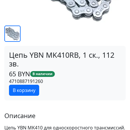
Цепь YBN MK410RB, 1 ск., 112
зв.
65 BYN
В наличии
4710887191260
В корзину
Описание
Цепь YBN MK410 для односкоростного трансмиссий.