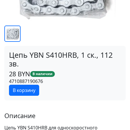
Цепь YBN S410HRB, 1 ск., 112
зв.
28 BYN
В наличии
4710887190676
В корзину
Описание
Цепь YBN S410HRB для односкоростного